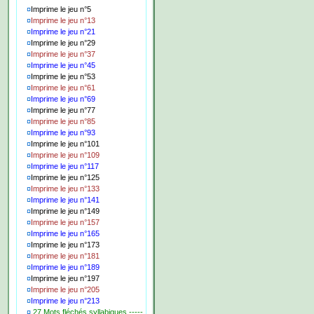
¤
Imprime le jeu n°5
¤
Imprime le jeu n°13
¤
Imprime le jeu n°21
¤
Imprime le jeu n°29
¤
Imprime le jeu n°37
¤
Imprime le jeu n°45
¤
Imprime le jeu n°53
¤
Imprime le jeu n°61
¤
Imprime le jeu n°69
¤
Imprime le jeu n°77
¤
Imprime le jeu n°85
¤
Imprime le jeu n°93
¤
Imprime le jeu n°101
¤
Imprime le jeu n°109
¤
Imprime le jeu n°117
¤
Imprime le jeu n°125
¤
Imprime le jeu n°133
¤
Imprime le jeu n°141
¤
Imprime le jeu n°149
¤
Imprime le jeu n°157
¤
Imprime le jeu n°165
¤
Imprime le jeu n°173
¤
Imprime le jeu n°181
¤
Imprime le jeu n°189
¤
Imprime le jeu n°197
¤
Imprime le jeu n°205
¤
Imprime le jeu n°213
¤
27 Mots fléchés syllabiques -----